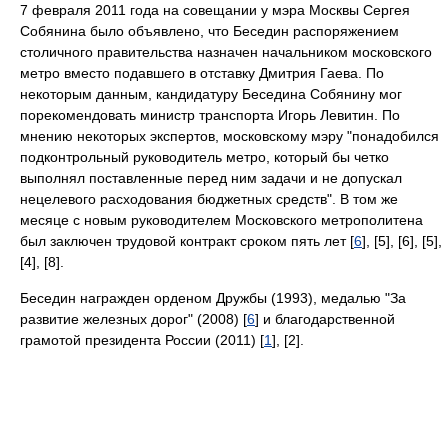
7 февраля 2011 года на совещании у мэра Москвы Сергея
Собянина было объявлено, что Беседин распоряжением
столичного правительства назначен начальником московского
метро вместо подавшего в отставку Дмитрия Гаева. По
некоторым данным, кандидатуру Беседина Собянину мог
порекомендовать министр транспорта Игорь Левитин. По
мнению некоторых экспертов, московскому мэру "понадобился
подконтрольный руководитель метро, который бы четко
выполнял поставленные перед ним задачи и не допускал
нецелевого расходования бюджетных средств". В том же
месяце с новым руководителем Московского метрополитена
был заключен трудовой контракт сроком пять лет [
6
], [5], [6], [5],
[4], [8].
Беседин награжден орденом Дружбы (1993), медалью "За
развитие железных дорог" (2008) [
6
] и благодарственной
грамотой президента России (2011) [
1
], [2].