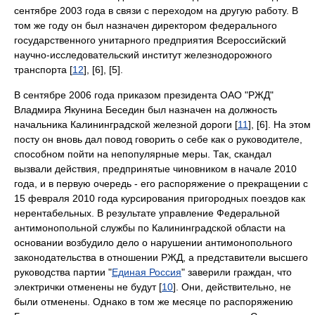
сентябре 2003 года в связи с переходом на другую работу. В
том же году он был назначен директором федерального
государственного унитарного предприятия Всероссийский
научно-исследовательский институт железнодорожного
транспорта [
12
], [6], [5].
В сентябре 2006 года приказом президента ОАО "РЖД"
Владмира Якунина Беседин был назначен на должность
начальника Калининградской железной дороги [
11
], [6]. На этом
посту он вновь дал повод говорить о себе как о руководителе,
способном пойти на непопулярные меры. Так, скандал
вызвали действия, предпринятые чиновником в начале 2010
года, и в первую очередь - его распоряжение о прекращении с
15 февраля 2010 года курсирования пригородных поездов как
нерентабельных. В результате управление Федеральной
антимонопольной службы по Калининградской области на
основании возбудило дело о нарушении антимонопольного
законодательства в отношении РЖД, а представители высшего
руководства партии "
Единая Россия
" заверили граждан, что
электрички отменены не будут [
10
]. Они, действительно, не
были отменены. Однако в том же месяце по распоряжению