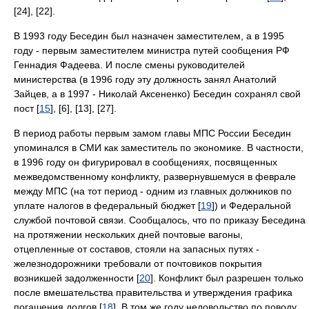
[24], [22].
В 1993 году Беседин был назначен заместителем, а в 1995
году - первым заместителем министра путей сообщения РФ
Геннадия Фадеева. И после смены руководителей
министерства (в 1996 году эту должность занял Анатолий
Зайцев, а в 1997 - Николай Аксененко) Беседин сохранял свой
пост [
15
], [6], [13], [27].
В период работы первым замом главы МПС России Беседин
упоминался в СМИ как заместитель по экономике. В частности,
в 1996 году он фигурировал в сообщениях, посвященных
межведомственному конфликту, развернувшемуся в феврале
между МПС (на тот период - одним из главных должников по
уплате налогов в федеральный бюджет [
19
]) и Федеральной
службой почтовой связи. Сообщалось, что по приказу Беседина
на протяжении нескольких дней почтовые вагоны,
отцепленные от составов, стояли на запасных путях -
железнодорожники требовали от почтовиков покрытия
возникшей задолженности [
20
]. Конфликт был разрешен только
после вмешательства правительства и утверждения графика
погашения долгов [
18
]. В том же году недовольство по поводу